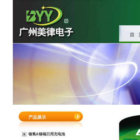
产品展示
镍氢&镍镉日用充电池