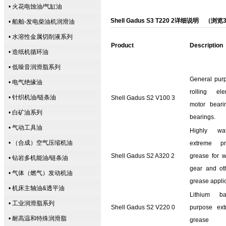
• 火花电蚀油/气缸油
Shell Gadus S3 T220 2详细说明 （浏览
• 船舶-发电柴油机润滑油
• 水溶性金属切削液系列
Product
Description
• 造纸机循环油
• 低噪音润滑脂系列
General purp
• 电气绝缘油
rolling ele
• 针织机油/链条油
Shell Gadus S2 V100 3
motor beari
• 白矿油系列
bearings.
• 气动工具油
Highly wat
• （合成）空气压缩机油
extreme pr
Shell Gadus S2 A320 2
grease for w
• 钻岩多机能油/链条油
gear and ot
• 气体（燃气）发动机油
grease appli
• 机床主轴油&透平油
Lithium b
• 工业润滑脂系列
Shell Gadus S2 V220 0
purpose ext
• 耐高温和特殊润滑脂
grease