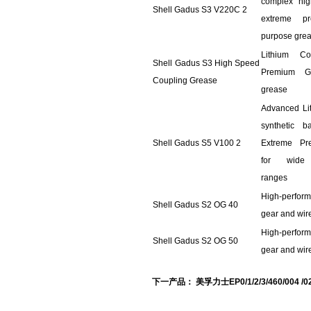
complex hig
Shell Gadus S3 V220C 2
extreme pr
purpose gre
Lithium C
Shell Gadus S3 High Speed
Premium G
Coupling Grease
grease
Advanced Li
synthetic 
Shell Gadus S5 V100 2
Extreme Pr
for wide 
ranges
High-perf
Shell Gadus S2 OG 40
gear and wir
High-perf
Shell Gadus S2 OG 50
gear and wir
下一产品：
美孚力士EP0/1/2/3/460/004 /