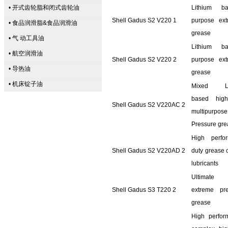
• 开式齿轮脂和闭式齿轮油
Lithium b
Shell Gadus S2 V220 1
purpose ext
• 食品润滑脂&食品润滑油
grease
• 气 动工具油
Lithium b
• 航空润滑油
Shell Gadus S2 V220 2
purpose ext
• 导热油
grease
• 机床锭子油
Mixed Lit
based high
Shell Gadus S2 V220AC 2
multipurp
Pressure gr
High perfo
Shell Gadus S2 V220AD 2
duty grease c
lubricants
Ultimate 
Shell Gadus S3 T220 2
extreme pre
grease
High perfor