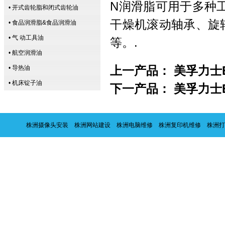
N润滑脂可用于多种
• 开式齿轮脂和闭式齿轮油
干燥机滚动轴承、旋
• 食品润滑脂&食品润滑油
• 气 动工具油
等。.
• 航空润滑油
上一产品：
美孚力士EP0
• 导热油
• 机床锭子油
下一产品：
美孚力士
株洲摄像头安装
株洲网站建设
株洲电脑维修
株洲复印机维修
株洲打