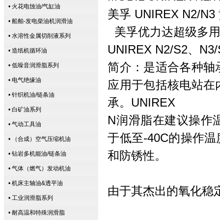
• 火花电蚀油/气缸油
美孚 UNIREX N2/N3
• 船舶-发电柴油机润滑油
美孚优力达超级多用途
• 水溶性金属切削液系列
UNIREX N2/S2、N3/
• 造纸机循环油
简介：是适合各种轴
• 低噪音润滑脂系列
• 电气绝缘油
应用于包括核电站在
• 针织机油/链条油
承。UNIREX
• 白矿油系列
N润滑脂在建议操作
• 气动工具油
于低至-40C的操
• （合成）空气压缩机油
和防锈性。
• 钻岩多机能油/链条油
• 气体（燃气）发动机油
• 机床主轴油&透平油
由于其杰出的氧化稳定
• 工业润滑脂系列
• 耐高温和特殊润滑脂